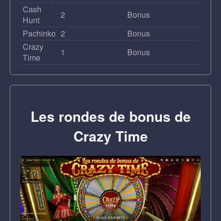
Cash
2
Bonus
Hunt
Pachinko
2
Bonus
Crazy
1
Bonus
Time
Les rondes de bonus de
Crazy Time