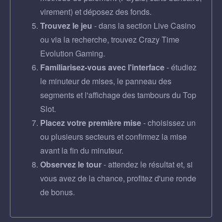
virement) et déposez des fonds.
Trouvez le jeu
- dans la section Live Casino
ou via la recherche, trouvez Crazy Time
Evolution Gaming.
Familiarisez-vous avec l'interface
- étudiez
le minuteur de mises, le panneau des
segments et l'affichage des tambours du Top
Slot.
Placez votre première mise
- choisissez un
ou plusieurs secteurs et confirmez la mise
avant la fin du minuteur.
Observez le tour
- attendez le résultat et, si
vous avez de la chance, profitez d'une ronde
de bonus.