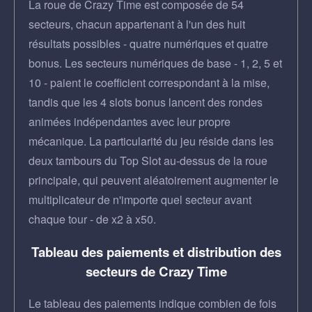
La roue de Crazy Time est composée de 54
secteurs, chacun appartenant à l'un des huit
résultats possibles - quatre numériques et quatre
bonus. Les secteurs numériques de base - 1, 2, 5 et
10 - paient le coefficient correspondant à la mise,
tandis que les 4 slots bonus lancent des rondes
animées indépendantes avec leur propre
mécanique. La particularité du jeu réside dans les
deux tambours du Top Slot au-dessus de la roue
principale, qui peuvent aléatoirement augmenter le
multiplicateur de n'importe quel secteur avant
chaque tour - de x2 à x50.
Tableau des paiements et distribution des
secteurs de Crazy Time
Le tableau des paiements indique combien de fois