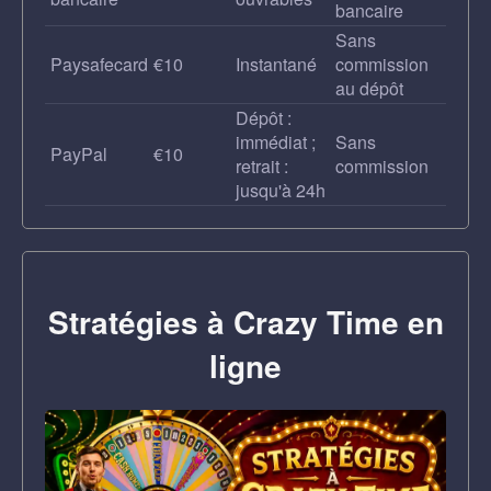
bancaire
Sans
Paysafecard
€10
Instantané
commission
au dépôt
Dépôt :
immédiat ;
Sans
PayPal
€10
retrait :
commission
jusqu'à 24h
Stratégies à Crazy Time en
ligne