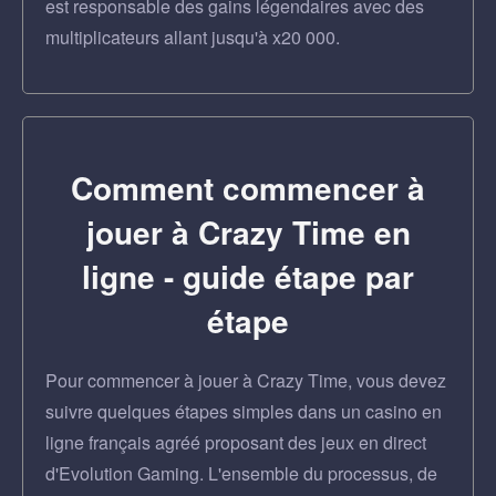
est responsable des gains légendaires avec des
multiplicateurs allant jusqu'à x20 000.
Comment commencer à
jouer à Crazy Time en
ligne - guide étape par
étape
Pour commencer à jouer à Crazy Time, vous devez
suivre quelques étapes simples dans un casino en
ligne français agréé proposant des jeux en direct
d'Evolution Gaming. L'ensemble du processus, de