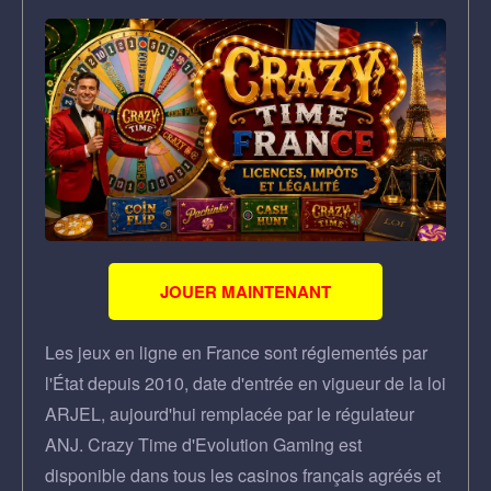
JOUER MAINTENANT
Les jeux en ligne en France sont réglementés par
l'État depuis 2010, date d'entrée en vigueur de la loi
ARJEL, aujourd'hui remplacée par le régulateur
ANJ. Crazy Time d'Evolution Gaming est
disponible dans tous les casinos français agréés et