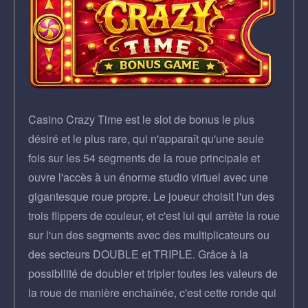
Casino Crazy Time est le slot de bonus le plus
désiré et le plus rare, qui n'apparaît qu'une seule
fois sur les 54 segments de la roue principale et
ouvre l'accès à un énorme studio virtuel avec une
gigantesque roue propre. Le joueur choisit l'un des
trois flippers de couleur, et c'est lui qui arrête la roue
sur l'un des segments avec des multiplicateurs ou
des secteurs DOUBLE et TRIPLE. Grâce à la
possibilité de doubler et tripler toutes les valeurs de
la roue de manière enchaînée, c'est cette ronde qui