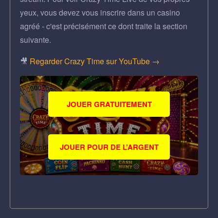
yeux, vous devez vous inscrire dans un casino
agréé - c'est précisément ce dont traite la section
suivante.
🎥
Regarder Crazy Time sur YouTube →
JOUER GRATUITEMENT
JOUER POUR DE L’ARGENT