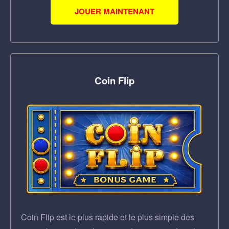
JOUER MAINTENANT
Coin Flip
Coin Flip est le plus rapide et le plus simple des