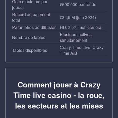
Gain maximum par
€500 000 par ronde
joueur
Record de paiement
€34,5 M (juin 2024)
total
Paramètres de diffusion
HD, 24/7, multicaméra
Plusieurs actives
Nombre de tables
simultanément
Crazy Time Live, Crazy
Tables disponibles
Time A/B
Comment jouer à Crazy
Time live casino - la roue,
les secteurs et les mises