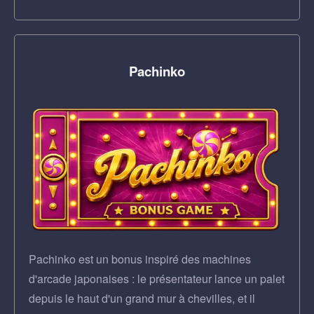
Pachinko
Pachinko est un bonus inspiré des machines
d'arcade japonaises : le présentateur lance un palet
depuis le haut d'un grand mur à chevilles, et il