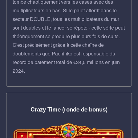
tombe chaotiquement vers les cases avec des
multiplicateurs en bas. Si le palet atterrit dans le
secteur DOUBLE, tous les multiplicateurs du mur
sont doublés et le lancer se répète - cette série peut
théoriquement se produire plusieurs fois de suite.
C'est précisément grâce à cette chaîne de
doublements que Pachinko est responsable du
record de paiement total de €34,5 millions en juin
2024.
Crazy Time (ronde de bonus)