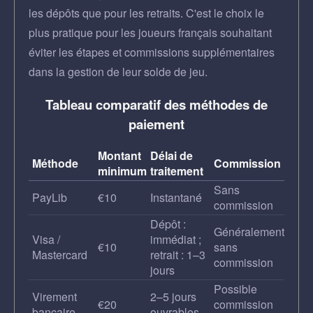
les dépôts que pour les retraits. C'est le choix le
plus pratique pour les joueurs français souhaitant
éviter les étapes et commissions supplémentaires
dans la gestion de leur solde de jeu.
Tableau comparatif des méthodes de
paiement
Montant
Délai de
Méthode
Commission
minimum
traitement
Sans
PayLib
€10
Instantané
commission
Dépôt :
Généralement
Visa /
immédiat ;
€10
sans
Mastercard
retrait : 1–3
commission
jours
Possible
Virement
2–5 jours
€20
commission
bancaire
ouvrables