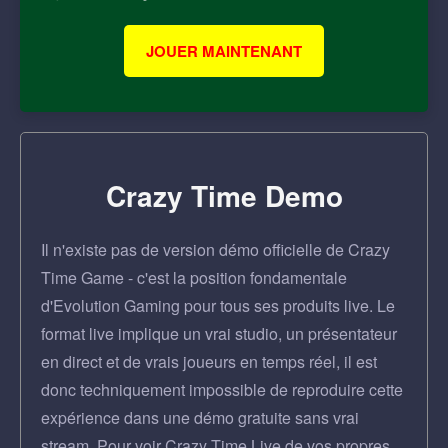
JOUER MAINTENANT
Crazy Time Demo
Il n'existe pas de version démo officielle de Crazy
Time Game - c'est la position fondamentale
d'Evolution Gaming pour tous ses produits live. Le
format live implique un vrai studio, un présentateur
en direct et de vrais joueurs en temps réel, il est
donc techniquement impossible de reproduire cette
expérience dans une démo gratuite sans vrai
stream. Pour voir Crazy Time Live de vos propres