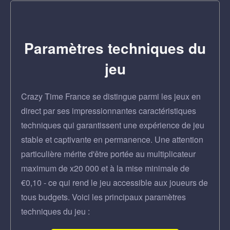
Paramètres techniques du
jeu
Crazy Time France se distingue parmi les jeux en
direct par ses impressionnantes caractéristiques
techniques qui garantissent une expérience de jeu
stable et captivante en permanence. Une attention
particulière mérite d'être portée au multiplicateur
maximum de x20 000 et à la mise minimale de
€0,10 - ce qui rend le jeu accessible aux joueurs de
tous budgets. Voici les principaux paramètres
techniques du jeu :