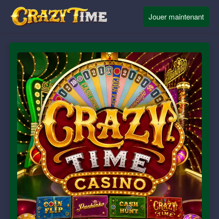
Jouer maintenant